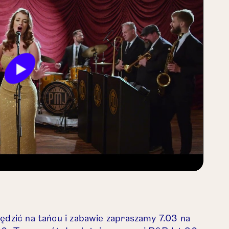
Play
Mute
Settings
pędzić na tańcu i zabawie zapraszamy 7.03 na