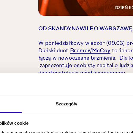
OD SKANDYNAWII PO WARSZAWĘ
W poniedziałkowy wieczór (09.03) pr
Otwórz l
Duński duet
Bremer/McCoy
to fenom
łączą w nowoczesne brzmienia. Dla k
Otwórz link w nowej karcie.
zaprezentuje osobisty recital o ludz
dwudziestolecia międzywojennego.
Szczegóły
 plików cookie
do spersonalizowania treści i reklam, aby oferować funkcje sp