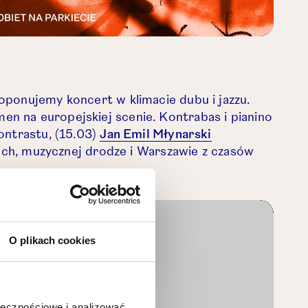
oponujemy koncert w klimacie dubu i jazzu.
ink w nowej karcie.
en na europejskiej scenie. Kontrabas i pianino
ontrastu, (15.03)
Jan Emil Młynarski
iach, muzycznej drodze i Warszawie z czasów
Otwórz link w nowej karcie.
O plikach cookies
ołecznościowe i analizować