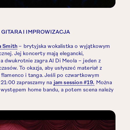
 GITARA I IMPROWIZACJA
Otwórz link w nowej karcie.
 Smith
– brytyjska wokalistka o wyjątkowym
cznej. Jej koncerty mają elegancki,
ink w nowej karcie.
z link w nowej karcie.
 dwukrotnie zagra Al Di Meola – jeden z
zasów. To okazja, aby usłyszeć materiał z
u, flamenco i tanga. Jeśli po czwartkowym
Otwórz link w 
 21:00 zapraszamy na
jam session #19.
Można
 występem home bandu, a potem scena należy