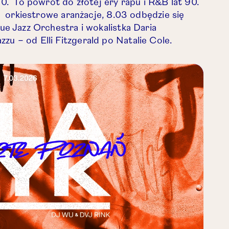
 karcie.
0. To powrót do złotej ery rapu i R&B lat 90.
ją orkiestrowe aranżacje, 8.03 odbędzie się
rz link w nowej karcie.
lue Jazz Orchestra i wokalistka Daria
zu – od Elli Fitzgerald po Natalie Cole.