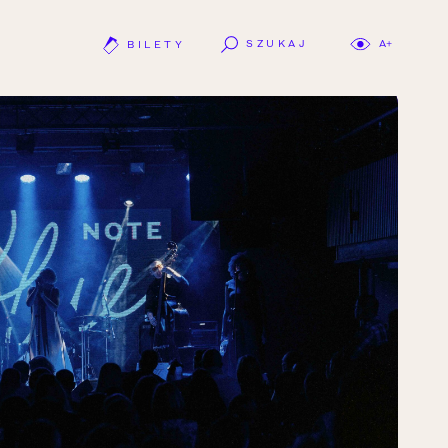
SZUKAJ
A+
BILETY
OTWÓRZ LINK W NOWEJ KARCIE.