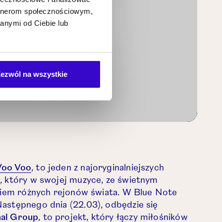
artnerom społecznościowym,
anymi od Ciebie lub
Play
ezwól na wszystkie
Mute
Settings
Otwórz link w nowej karcie.
Voo Voo
, to jeden z najoryginalniejszych
, który w swojej muzyce, ze świetnym
lkiem różnych rejonów świata. W Blue Note
astępnego dnia (22.03), odbędzie się
Otwórz link w nowej karcie.
nal Group
, to projekt, który łączy miłośników