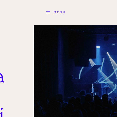
MENU
a
i