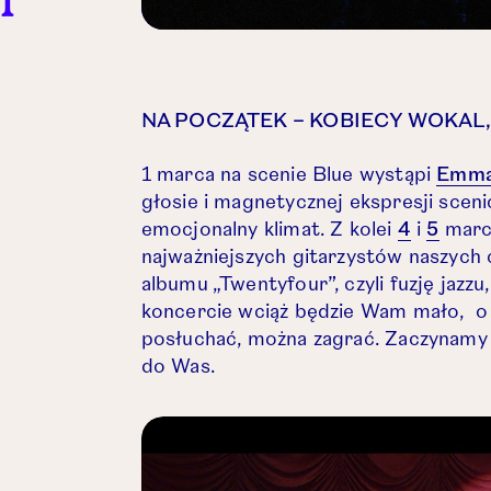
NA POCZĄTEK – KOBIECY WOKAL,
1 marca na scenie Blue wystąpi
Emma
głosie i magnetycznej ekspresji sceni
Otwórz l
Otwór
emocjonalny klimat. Z kolei
4
i
5
marca
najważniejszych gitarzystów naszych c
albumu „Twentyfour”, czyli fuzję jazz
koncercie wciąż będzie Wam mało, o
posłuchać, można zagrać. Zaczynamy
do Was.