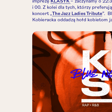
Otwórz link w nowej
imprezę
KLASYK
– zaczynamy o 22:3
i 00. Z kolei dla tych, którzy preferu
Otwó
koncert „
The Jazz Ladies Tribute
”. B
Kobieracka oddadzą hołd kobietom jaz