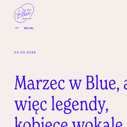
wróć
03.03.2026
Marzec w Blue, 
więc legendy,
kobiece wokale 