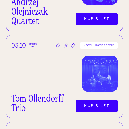
Andrzej
Olejniczak
Quartet
KUP BILET
03.10
2026
NOWI MISTRZOWIE
19:00
Tom Ollendorff
Trio
KUP BILET