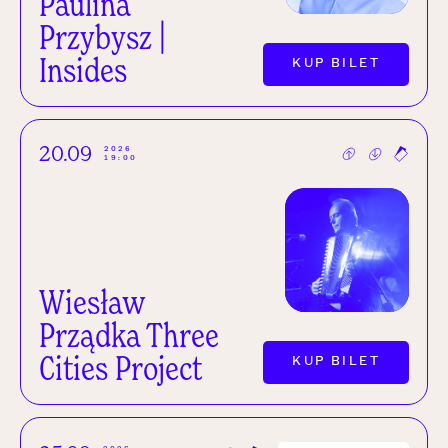
Paulina
Przybysz |
Insides
KUP BILET
20.09
2026
19:00
Wiesław
Prządka Three
Cities Project
KUP BILET