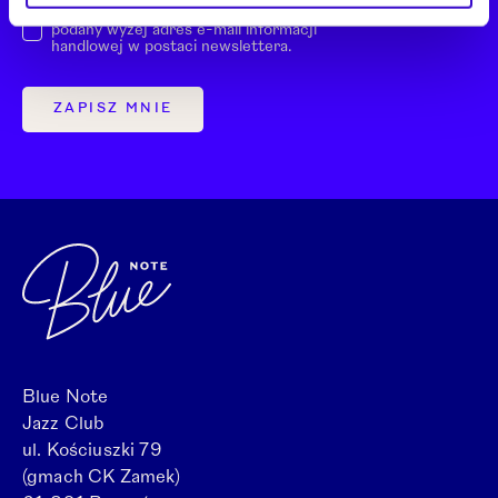
Wyrażam zgodę na przesyłanie na
podany wyżej adres e-mail informacji
handlowej w postaci newslettera.
ZAPISZ MNIE
Blue Note
Jazz Club
ul. Kościuszki 79
(gmach CK Zamek)