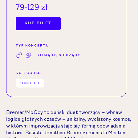
79-129 zł
OTWÓRZ LINK W NOWEJ KARCIE.
KUP BILET
TYP KONCERTU
STOJĄCY, SIEDZĄCY
KATEGORIA
KONCERT
Bremer/McCoy to duński duet tworzący – wbrew
logice głośnych czasów – unikalny, wyciszony kosmos,
w którym improwizacja staje się formą opowiadania
historii. Basista Jonathan Bremer i pianista Morten