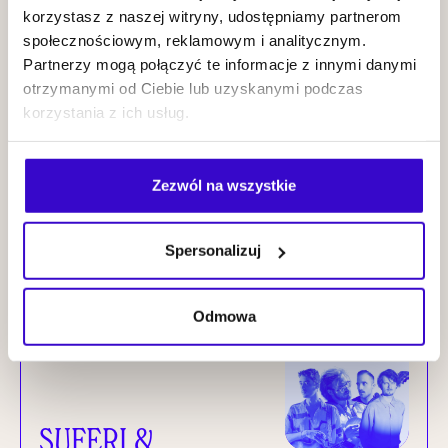
korzystasz z naszej witryny, udostępniamy partnerom
społecznościowym, reklamowym i analitycznym.
Partnerzy mogą połączyć te informacje z innymi danymi
otrzymanymi od Ciebie lub uzyskanymi podczas
korzystania z ich usług.
Wiesław
Prządka Three
Zezwól na wszystkie
Cities Project
KUP BILET
Spersonalizuj
25.09
2026
NOWI MISTRZOWIE
20:00
Odmowa
SUFERI &