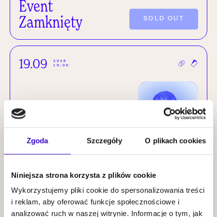
Event
Zamknięty
SOLD OUT
19.09
2026
19:00
Paulina
Zgoda
Szczegóły
O plikach cookies
Przybysz |
Insides
KUP BILET
Niniejsza strona korzysta z plików cookie
Wykorzystujemy pliki cookie do spersonalizowania treści
i reklam, aby oferować funkcje społecznościowe i
20.09
2026
analizować ruch w naszej witrynie. Informacje o tym, jak
19:00