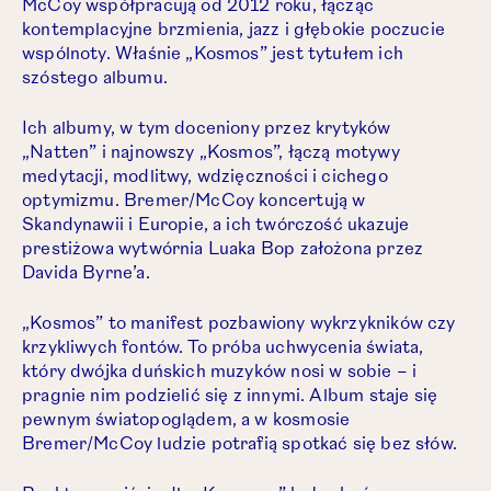
McCoy współpracują od 2012 roku, łącząc
kontemplacyjne brzmienia, jazz i głębokie poczucie
wspólnoty. Właśnie „Kosmos” jest tytułem ich
szóstego albumu.
Ich albumy, w tym doceniony przez krytyków
„Natten” i najnowszy „Kosmos”, łączą motywy
medytacji, modlitwy, wdzięczności i cichego
optymizmu. Bremer/McCoy koncertują w
Skandynawii i Europie, a ich twórczość ukazuje
prestiżowa wytwórnia Luaka Bop założona przez
Davida Byrne’a.
„Kosmos” to manifest pozbawiony wykrzykników czy
krzykliwych fontów. To próba uchwycenia świata,
który dwójka duńskich muzyków nosi w sobie – i
pragnie nim podzielić się z innymi. Album staje się
pewnym światopoglądem, a w kosmosie
Bremer/McCoy ludzie potrafią spotkać się bez słów.