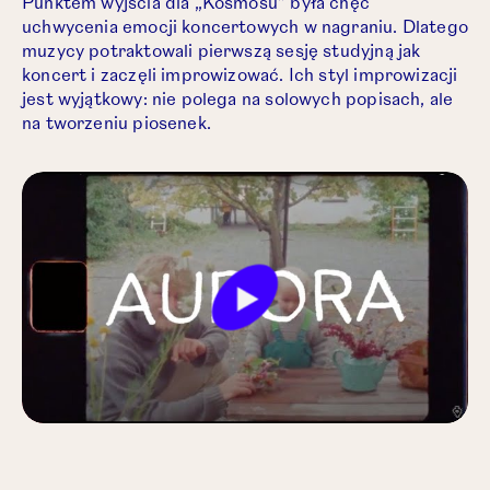
Punktem wyjścia dla „Kosmosu” była chęć
uchwycenia emocji koncertowych w nagraniu. Dlatego
muzycy potraktowali pierwszą sesję studyjną jak
koncert i zaczęli improwizować. Ich styl improwizacji
jest wyjątkowy: nie polega na solowych popisach, ale
na tworzeniu piosenek.
Play
Mute
Settings