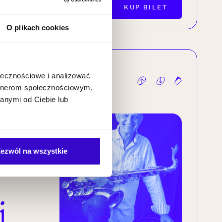
KUP BILET
O plikach cookies
ołecznościowe i analizować
artnerom społecznościowym,
anymi od Ciebie lub
ezwól na wszystkie
j