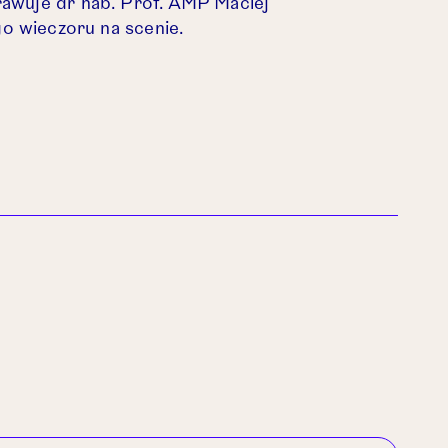
awuje dr hab. Prof. AMP Maciej
go wieczoru na scenie.