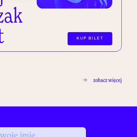
zak
t
KUP BILET
zobacz więcej