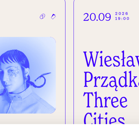
20.09
2026
19:00
Wiesł
Prządk
Three
Cities