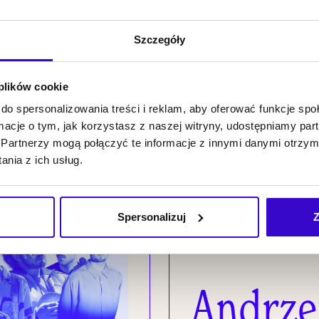
Project
KUP BILET
Szczegóły
 plików cookie
26.09
do spersonalizowania treści i reklam, aby oferować funkcje sp
2026
NOWI MISTRZOWIE
19:00
ormacje o tym, jak korzystasz z naszej witryny, udostępniamy p
Partnerzy mogą połączyć te informacje z innymi danymi otrzym
nia z ich usług.
Spersonalizuj
Z
Andrze