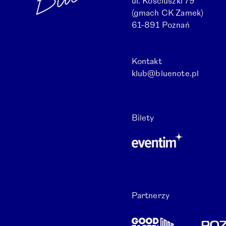
ul. Kościuszki 79
(gmach CK Zamek)
61-891 Poznań
Kontakt
klub@bluenote.pl
Otwórz link w nowe
Bilety
Otwórz link w nowej karc
Partnerzy