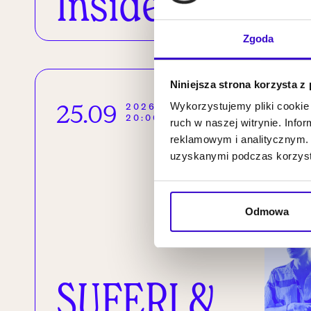
Insides
Zgoda
Niniejsza strona korzysta z
25.09
Wykorzystujemy pliki cookie 
2026
20:00
ruch w naszej witrynie. Inf
reklamowym i analitycznym. 
uzyskanymi podczas korzysta
Odmowa
SUFERI &