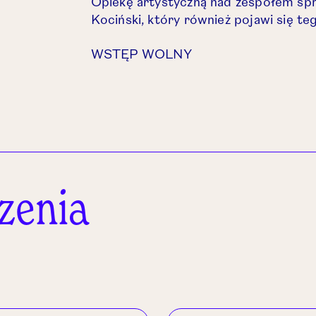
Opiekę artystyczną nad zespołem spr
Kociński,
który również pojawi się te
WSTĘP WOLNY
zenia