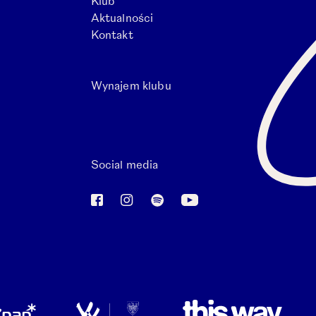
Klub
Aktualności
Kontakt
Wynajem klubu
j karcie.
Social media
Otwórz link w nowej karcie.
Otwórz link w nowej karcie.
Otwórz link w nowej karci
ie.
Otwórz link w nowej karcie.