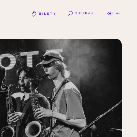
SZUKAJ
A+
BILETY
OTWÓRZ LINK W NOWEJ KARCIE.