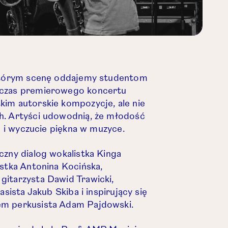
 którym scenę oddajemy studentom
dczas premierowego koncertu
kim autorskie kompozycje, ale nie
h. Artyści udowodnią, że młodość
ść i wyczucie piękna w muzyce.
czny dialog wokalistka Kinga
istka Antonina Kocińska,
gitarzysta Dawid Trawicki,
asista Jakub Skiba i inspirujący się
em perkusista Adam Pajdowski.