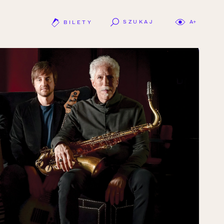
SZUKAJ
A+
BILETY
OTWÓRZ LINK W NOWEJ KARCIE.