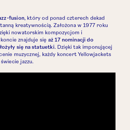
 w nowej karcie.
azz-fusion
, który od ponad czterech dekad
ustanną kreatywnością. Założona w 1977 roku
dzięki nowatorskim kompozycjom i
koncie znajduje się
aż 17 nominacji do
żyły się na statuetki
. Dzięki tak imponującej
scenie muzycznej, każdy koncert Yellowjackets
świecie jazzu.