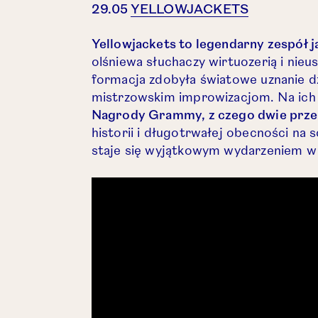
Otwórz link
29.05
YELLOWJACKETS
Yellowjackets to legendarny zespół j
olśniewa słuchaczy wirtuozerią i nie
formacja zdobyła światowe uznanie 
mistrzowskim improwizacjom. Na ich 
Nagrody Grammy, z czego dwie przeło
historii i długotrwałej obecności na 
staje się wyjątkowym wydarzeniem w 