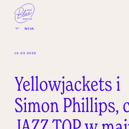
wróć
10.03.2025
Yellowjackets i
Simon Phillips, c
JAZZ TOP w maj