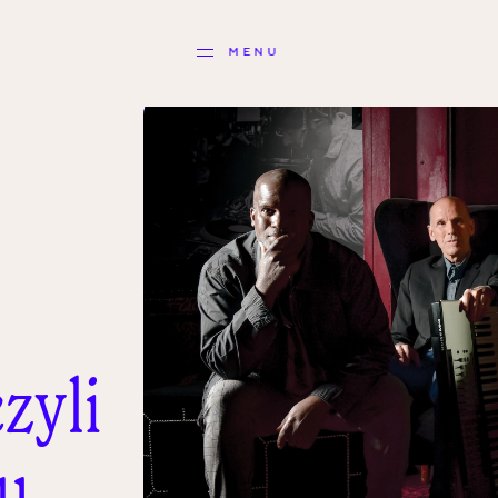
MENU
zyli
u