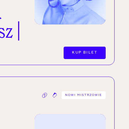
a
z |
KUP BILET
NOWI MISTRZOWIE