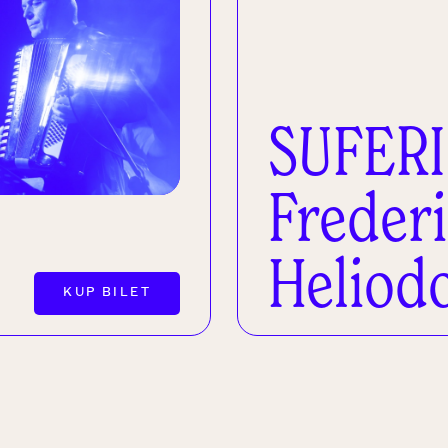
SUFERI
Freder
Heliod
KUP BILET