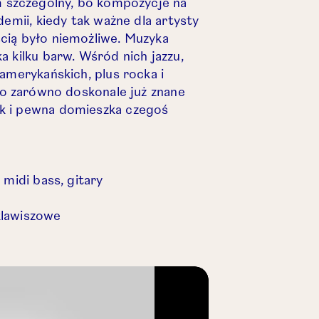
m szczególny, bo kompozycje na
demii, kiedy tak ważne dla artysty
cią było niemożliwe. Muzyka
 kilku barw. Wśród nich jazzu,
amerykańskich, plus rocka i
to zarówno doskonale już znane
k i pewna domieszka czegoś
 midi bass, gitary
klawiszowe