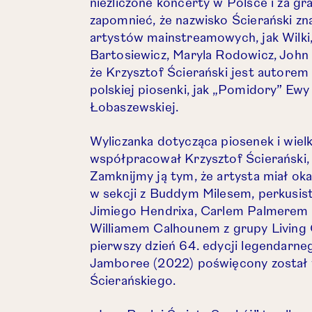
niezliczone koncerty w Polsce i za gr
zapomnieć, że nazwisko Ścierański zna
artystów mainstreamowych, jak Wilki
Bartosiewicz, Maryla Rodowicz, John 
że Krzysztof Ścierański jest autore
polskiej piosenki, jak
„
Pomidory” Ewy
Łobaszewskiej.
Wyliczanka dotycząca piosenek i wielk
współpracował Krzysztof Ścierański, z
Zamknijmy ją tym, że artysta miał ok
w sekcji z Buddym Milesem, perkusist
Jimiego Hendrixa, Carlem Palmerem 
Williamem Calhounem z grupy Living
pierwszy dzień 64. edycji legendarne
Jamboree (2022) poświęcony został 
Ścierańskiego.