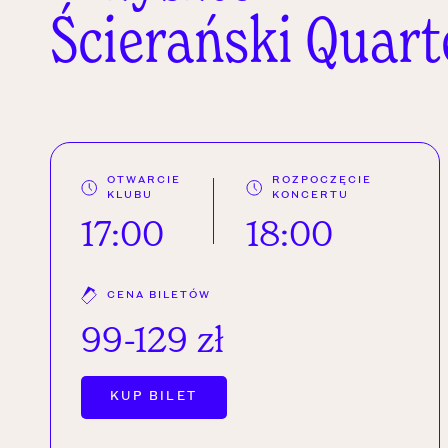
Ścierański Quart
OTWARCIE
ROZPOCZĘCIE
KLUBU
KONCERTU
17:00
18:00
CENA BILETÓW
99-129 zł
OTWÓRZ LINK W NOWEJ KARC
KUP BILET