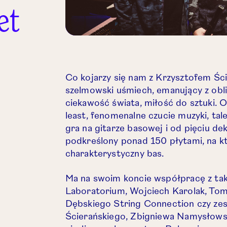
et
Co kojarzy się nam z Krzysztofem Śc
szelmowski uśmiech, emanujący z obl
ciekawość świata, miłość do sztuki. 
least, fenomenalne czucie muzyki, ta
gra na gitarze basowej i od pięciu de
podkreślony ponad 150 płytami, na k
charakterystyczny bas.
Ma na swoim koncie współpracę z taki
Laboratorium, Wojciech Karolak, Tom
IE.
Dębskiego String Connection czy ze
Ścierańskiego, Zbigniewa Namysłowsk