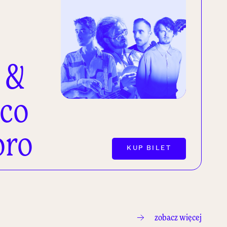
 &
ico
oro
KUP BILET
zobacz więcej