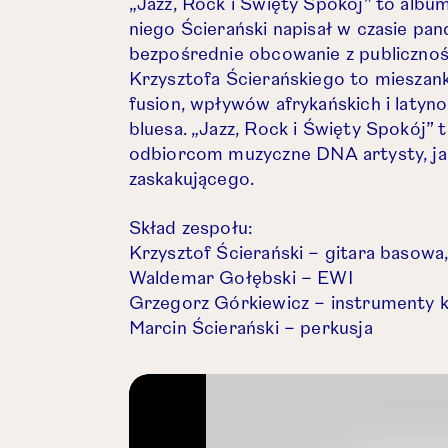
„
Jazz, Rock i Święty Spokój” to albu
niego Ścierański napisał w czasie pan
bezpośrednie obcowanie z publicznoś
Krzysztofa Ścierańskiego to mieszanka
fusion, wpływów afrykańskich i latyno
bluesa.
„
Jazz, Rock i Święty Spokój” 
odbiorcom muzyczne DNA artysty, ja
zaskakującego.
Skład zespoł
u:
Krzysztof Ścierański – gitara basowa,
Waldemar Gołębski – EWI
Grzegorz Górkiewicz – instrumenty 
Marcin Ścierański – perkusja