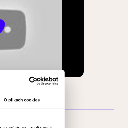
lay
Mute
Settings
O plikach cookies
ołecznościowe i analizować