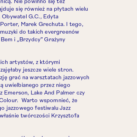
anicą. Nie powinno się też
jduje się również na płytach wielu
, Obywatel G.C., Edyta
Porter, Marek Grechuta. I tego,
m muzyki do takich evergreenów
 Bem i
„
Brzydcy” Grażyny
ich artystów, z którymi
ajęłaby jeszcze wiele stron.
azję grać na warsztatach jazzowych
ą uwielbianego przez niego
z Emerson, Lake And Palmer czy
 Colour. Warto wspomnieć, że
go jazzowego festiwalu Jazz
właśnie twórczości Krzysztofa