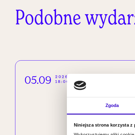
Podobne wydar
05.09
2026
18:00
Zgoda
Niniejsza strona korzysta z
Wykorzystujemy pliki cookie 