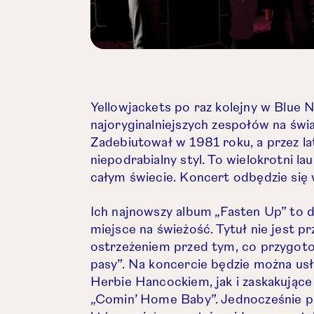
Yellowjackets po raz kolejny w Blue N
najoryginalniejszych zespołów na świ
Zadebiutował w 1981 roku, a przez l
niepodrabialny styl. To wielokrotni l
całym świecie. Koncert odbędzie się
Ich najnowszy album „Fasten Up” to do
miejsce na świeżość. Tytuł nie jest 
ostrzeżeniem przed tym, co przygotowa
pasy”. Na koncercie będzie można us
IE.
Herbie Hancockiem, jak i zaskakujące 
„Comin’ Home Baby”. Jednocześnie pam