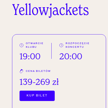
Yellowjackets
OTWARCIE
ROZPOCZĘCIE
KLUBU
KONCERTU
19:00
20:00
CENA BILETÓW
139-269 zł
OTWÓRZ LINK W NOWEJ KARC
KUP BILET