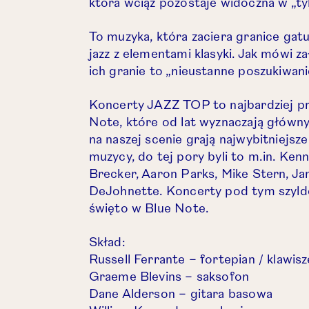
która wciąż pozostaje widoczna w „ty
To muzyka, która zaciera granice gat
jazz z elementami klasyki. Jak mówi za
ich granie to „nieustanne poszukiwani
Koncerty JAZZ TOP to najbardziej p
Note, które od lat wyznaczają główn
na naszej scenie grają najwybitniejsze
muzycy, do tej pory byli to m.in. Ke
Brecker, Aaron Parks, Mike Stern, Ja
DeJohnette. Koncerty pod tym szyld
święto w Blue Note.
Skład:
Russell Ferrante – fortepian / klawisz
Graeme Blevins – saksofon
Dane Alderson – gitara basowa