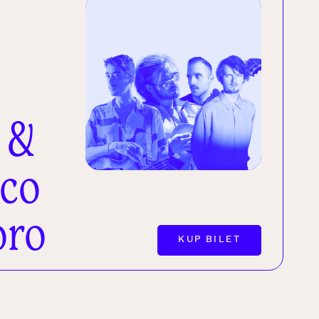
 &
ico
oro
KUP BILET