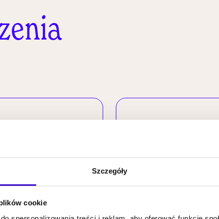
zenia
19.09
2026
19:00
Szczegóły
 plików cookie
do spersonalizowania treści i reklam, aby oferować funkcje sp