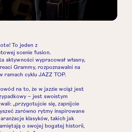
ote! To jeden z
atowej scenie fusion.
ata aktywności wypracował własny,
aureaci Grammy, rozpoznawalni na
 w ramach cyklu JAZZ TOP.
wód na to, że w jazzie wciąż jest
przypadkowy – jest swoistym
li: „przygotujcie się, zapnijcie
łyszeć zarówno rytmy inspirowane
aranżacje klasyków, takich jak
iętają o swojej bogatej historii,