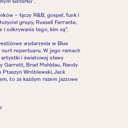
lnym lusterku”.
unków – łączy R&B, gospel, funk i
łożyciel grupy, Russell Ferrante,
e i odkrywanie tego, kim są”.
restiżowe wydarzenia w Blue
y nurt repertuaru. W jego ramach
 artystki i światowej sławy
nny Garrett, Brad Mehldau, Randy
n Ptaszyn Wróblewski, Jack
em, to za każdym razem jazzowe
e