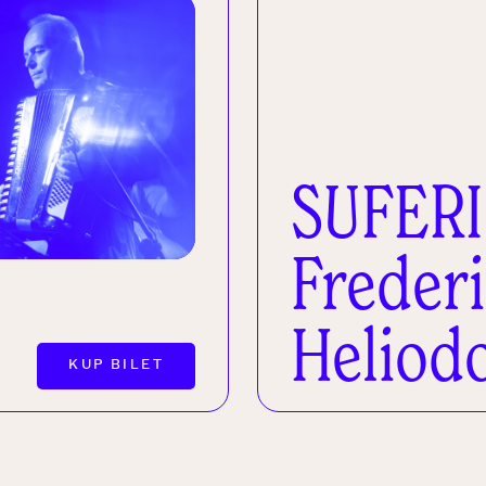
SUFERI
Freder
Heliod
KUP BILET