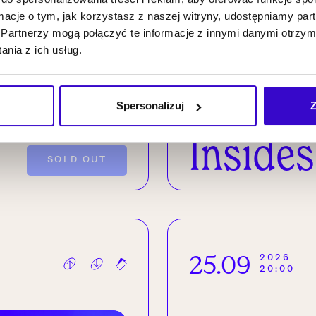
ormacje o tym, jak korzystasz z naszej witryny, udostępniamy p
Partnerzy mogą połączyć te informacje z innymi danymi otrzym
Paulin
nia z ich usług.
Przybys
Spersonalizuj
Z
Insides
SOLD OUT
25.09
2026
20:00