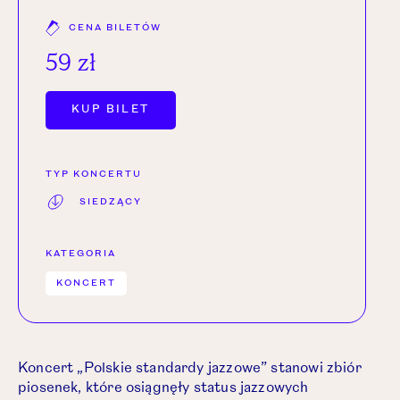
CENA BILETÓW
59 zł
OTWÓRZ LINK W NOWEJ KARCIE.
KUP BILET
TYP KONCERTU
SIEDZĄCY
KATEGORIA
KONCERT
Koncert „Polskie standardy jazzowe” stanowi zbiór
piosenek, które osiągnęły status jazzowych