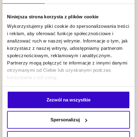
Prządka Three
Cities Project
KUP BILET
Niniejsza strona korzysta z plików cookie
Wykorzystujemy pliki cookie do spersonalizowania treści
i reklam, aby oferować funkcje społecznościowe i
25.09
2026
NOWI MISTRZOWIE
20:00
analizować ruch w naszej witrynie. Informacje o tym, jak
korzystasz z naszej witryny, udostępniamy partnerom
społecznościowym, reklamowym i analitycznym.
Partnerzy mogą połączyć te informacje z innymi danymi
otrzymanymi od Ciebie lub uzyskanymi podczas
korzystania z ich usług.
SUFERI &
Frederico
Zezwól na wszystkie
Heliodoro
KUP BILET
Spersonalizuj
zobacz więcej