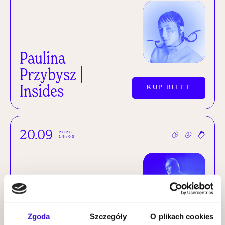
Paulina
Przybysz |
Insides
KUP BILET
20.09
2026
19:00
Wiesław
Zgoda
Szczegóły
O plikach cookies