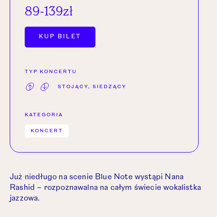
89-139zł
OTWÓRZ LINK W NOWEJ KARCIE.
KUP BILET
TYP KONCERTU
STOJĄCY, SIEDZĄCY
KATEGORIA
KONCERT
Już niedługo na scenie Blue Note wystąpi Nana
Rashid – rozpoznawalna na całym świecie wokalistka
jazzowa.