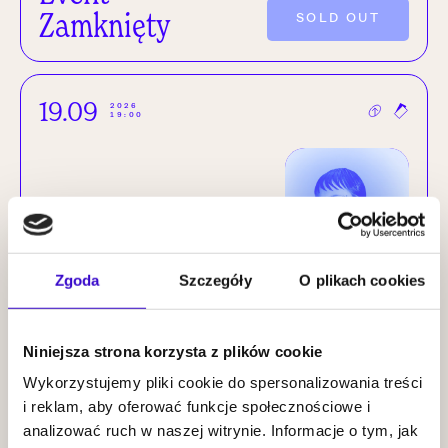
Zamknięty
SOLD OUT
19.09
2026
19:00
Paulina
Zgoda
Szczegóły
O plikach cookies
Przybysz |
Insides
KUP BILET
Niniejsza strona korzysta z plików cookie
Wykorzystujemy pliki cookie do spersonalizowania treści
i reklam, aby oferować funkcje społecznościowe i
20.09
2026
19:00
analizować ruch w naszej witrynie. Informacje o tym, jak