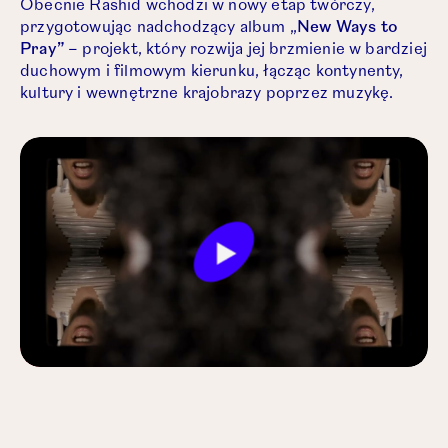
Obecnie Rashid wchodzi w nowy etap twórczy,
przygotowując nadchodzący album „
New Ways to
Pray”
– projekt, który rozwija jej brzmienie w bardziej
duchowym i filmowym kierunku, łącząc kontynenty,
kultury i wewnętrzne krajobrazy poprzez muzykę.
Play
Mute
Settings