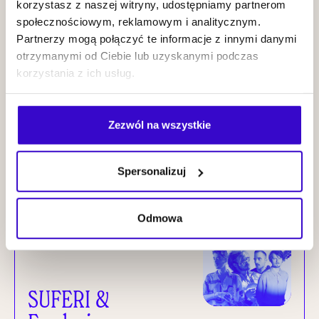
korzystasz z naszej witryny, udostępniamy partnerom
społecznościowym, reklamowym i analitycznym.
Partnerzy mogą połączyć te informacje z innymi danymi
otrzymanymi od Ciebie lub uzyskanymi podczas
korzystania z ich usług.
Wiesław
Prządka Three
Cities Project
Zezwól na wszystkie
KUP BILET
Spersonalizuj
25.09
2026
NOWI MISTRZOWIE
20:00
Odmowa
SUFERI &