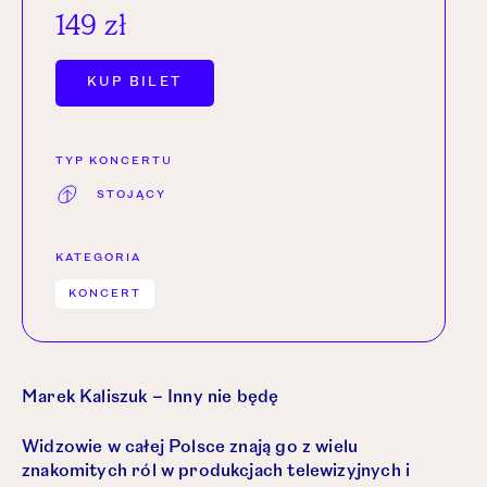
149 zł
OTWÓRZ LINK W NOWEJ KARCIE.
KUP BILET
TYP KONCERTU
STOJĄCY
KATEGORIA
KONCERT
Marek Kaliszuk – Inny nie będę
Widzowie w całej Polsce znają go z wielu
znakomitych ról w produkcjach telewizyjnych i