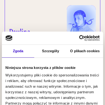
Paulina
Przybysz |
Insides
KUP BILET
Zgoda
Szczegóły
O plikach cookies
20.09
Niniejsza strona korzysta z plików cookie
2026
19:00
Wykorzystujemy pliki cookie do spersonalizowania treści
i reklam, aby oferować funkcje społecznościowe i
analizować ruch w naszej witrynie. Informacje o tym, jak
korzystasz z naszej witryny, udostępniamy partnerom
społecznościowym, reklamowym i analitycznym.
Wiesław
Partnerzy mogą połączyć te informacje z innymi danymi