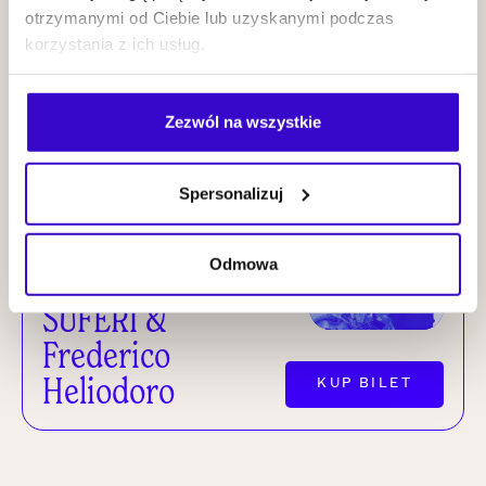
Prządka Three
otrzymanymi od Ciebie lub uzyskanymi podczas
korzystania z ich usług.
Cities Project
KUP BILET
Zezwól na wszystkie
25.09
2026
NOWI MISTRZOWIE
20:00
Spersonalizuj
Odmowa
SUFERI &
Frederico
Heliodoro
KUP BILET