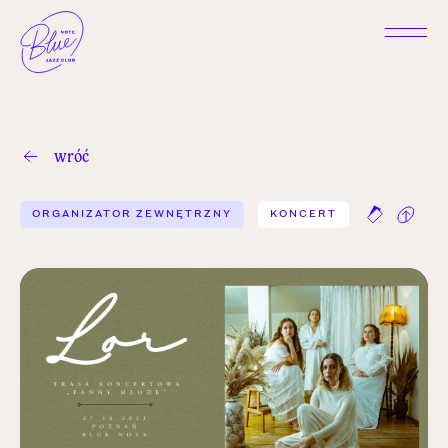
wróć
ORGANIZATOR ZEWNĘTRZNY
KONCERT