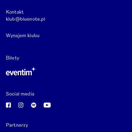
Kontakt
klub@bluenote.pl
Wynajem klubu
Otwórz link w nowej karcie.
Bilety
Otwórz link w nowej karcie.
Social media
Otwórz link w nowej karcie.
Otwórz link w nowej karcie.
Otwórz link w nowej karcie.
Otwórz link w nowej karcie.
Partnerzy