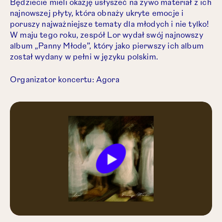
Będziecie mieli okazję usłyszeć na żywo materiał z ich
najnowszej płyty, która obnaży ukryte emocje i
poruszy najważniejsze tematy dla młodych i nie tylko!
W maju tego roku, zespół Lor wydał swój najnowszy
album „Panny Młode”, który jako pierwszy ich album
został wydany w pełni w języku polskim.
Organizator koncertu: Agora
Play
Mute
Settings