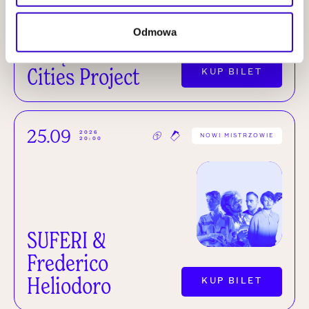
Wiesław
Odmowa
Prządka Three
Cities Project
KUP BILET
25.09
2026
NOWI MISTRZOWIE
20:00
SUFERI &
Frederico
Heliodoro
KUP BILET