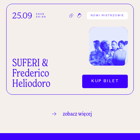
25.09
2026
NOWI MISTRZOWIE
20:00
SUFERI &
Frederico
Heliodoro
KUP BILET
zobacz więcej