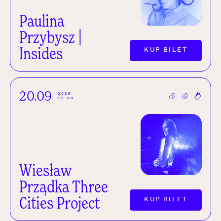
Paulina
Przybysz |
Insides
KUP BILET
20.09
2026
19:00
Wiesław
Prządka Three
Cities Project
KUP BILET