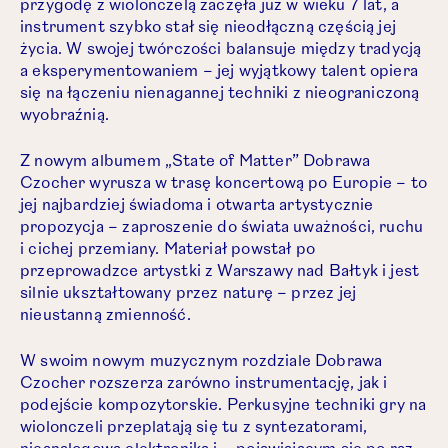
przygodę z wiolonczelą zaczęła już w wieku 7 lat, a
instrument szybko stał się nieodłączną częścią jej
życia. W swojej twórczości balansuje między tradycją
a eksperymentowaniem – jej wyjątkowy talent opiera
się na łączeniu nienagannej techniki z nieograniczoną
wyobraźnią.
Z nowym albumem „State of Matter” Dobrawa
Czocher wyrusza w trasę koncertową po Europie – to
jej najbardziej świadoma i otwarta artystycznie
propozycja – zaproszenie do świata uważności, ruchu
i cichej przemiany. Materiał powstał po
przeprowadzce artystki z Warszawy nad Bałtyk i jest
silnie ukształtowany przez naturę – przez jej
nieustanną zmienność.
W swoim nowym muzycznym rozdziale Dobrawa
Czocher rozszerza zarówno instrumentację, jak i
podejście kompozytorskie. Perkusyjne techniki gry na
wiolonczeli przeplatają się tu z syntezatorami,