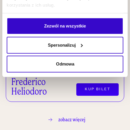
Cities Project
KUP BILET
korzystania z ich usług.
Zezwól na wszystkie
25.09
2026
NOWI MISTRZOWIE
20:00
Spersonalizuj
Odmowa
SUFERI &
Frederico
Heliodoro
KUP BILET
zobacz więcej