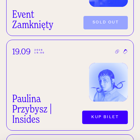
Event
Zamknięty
SOLD OUT
19.09
2026
19:00
Paulina
Przybysz |
Insides
KUP BILET