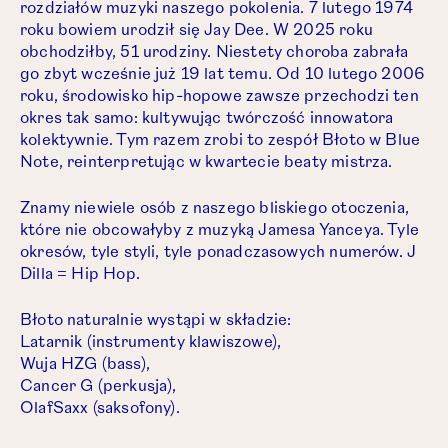
rozdziałów muzyki naszego pokolenia. 7 lutego 1974
roku bowiem urodził się Jay Dee. W 2025 roku
obchodziłby, 51 urodziny. Niestety choroba zabrała
go zbyt wcześnie już 19 lat temu. Od 10 lutego 2006
roku, środowisko hip-hopowe zawsze przechodzi ten
okres tak samo: kultywując twórczość innowatora
kolektywnie. Tym razem zrobi to zespół Błoto w Blue
Note, reinterpretując w kwartecie beaty mistrza.
Znamy niewiele osób z naszego bliskiego otoczenia,
które nie obcowałyby z muzyką Jamesa Yanceya. Tyle
okresów, tyle styli, tyle ponadczasowych numerów. J
Dilla = Hip Hop.
Błoto naturalnie wystąpi w składzie:
Latarnik (instrumenty klawiszowe),
Wuja HZG (bass),
Cancer G (perkusja),
OlafSaxx (saksofony).