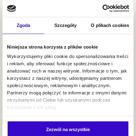
20.09
2026
19:00
Zgoda
Szczegóły
O plikach cookies
Niniejsza strona korzysta z plików cookie
Wiesław
Wykorzystujemy pliki cookie do spersonalizowania treści
Prządka Three
i reklam, aby oferować funkcje społecznościowe i
Cities Project
KUP BILET
analizować ruch w naszej witrynie. Informacje o tym, jak
korzystasz z naszej witryny, udostępniamy partnerom
społecznościowym, reklamowym i analitycznym.
Partnerzy mogą połączyć te informacje z innymi danymi
25.09
2026
NOWI MISTRZOWIE
otrzymanymi od Ciebie lub uzyskanymi podczas
20:00
korzystania z ich usług.
Zezwól na wszystkie