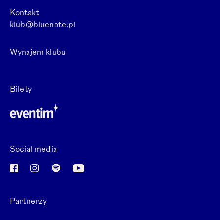
Kontakt
klub@bluenote.pl
Wynajem klubu
Otwórz link w nowej karcie.
Bilety
Otwórz link w nowej karcie.
Social media
Otwórz link w nowej karcie.
Otwórz link w nowej karcie.
Otwórz link w nowej karcie.
Otwórz link w nowej karcie.
Partnerzy