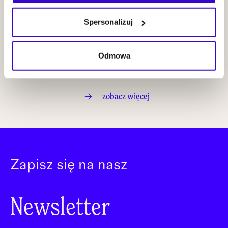
SUFERI &
Spersonalizuj
Frederico
Heliodoro
KUP BILET
Odmowa
zobacz więcej
Zapisz się na nasz
Newsletter