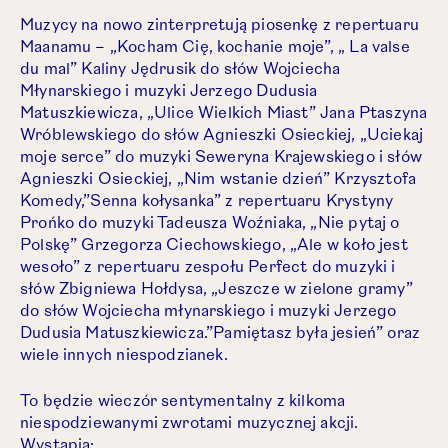
Muzycy na nowo zinterpretują piosenkę z repertuaru
Maanamu – „Kocham Cię, kochanie moje”, „ La valse
du mal” Kaliny Jędrusik do słów Wojciecha
Młynarskiego i muzyki Jerzego Dudusia
Matuszkiewicza, „Ulice Wielkich Miast” Jana Ptaszyna
Wróblewskiego do słów Agnieszki Osieckiej, „Uciekaj
moje serce” do muzyki Seweryna Krajewskiego i słów
Agnieszki Osieckiej, „Nim wstanie dzień” Krzysztofa
Komedy,”Senna kołysanka” z repertuaru Krystyny
Prońko do muzyki Tadeusza Woźniaka, „Nie pytaj o
Polskę” Grzegorza Ciechowskiego, „Ale w koło jest
wesoło” z repertuaru zespołu Perfect do muzyki i
słów Zbigniewa Hołdysa, „Jeszcze w zielone gramy”
do słów Wojciecha młynarskiego i muzyki Jerzego
Dudusia Matuszkiewicza.”Pamiętasz była jesień” oraz
wiele innych niespodzianek.
To będzie wieczór sentymentalny z kilkoma
niespodziewanymi zwrotami muzycznej akcji.
Wystąpią: