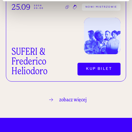
25.09
2026
NOWI MISTRZOWIE
20:00
SUFERI &
Frederico
Heliodoro
KUP BILET
zobacz więcej