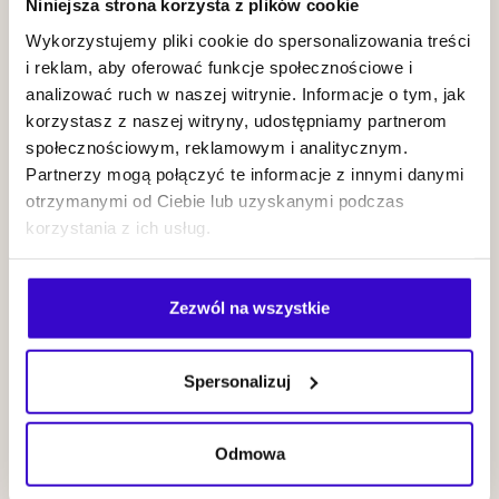
Paulina
Niniejsza strona korzysta z plików cookie
Wykorzystujemy pliki cookie do spersonalizowania treści
Przybysz |
i reklam, aby oferować funkcje społecznościowe i
Insides
KUP BILET
analizować ruch w naszej witrynie. Informacje o tym, jak
korzystasz z naszej witryny, udostępniamy partnerom
społecznościowym, reklamowym i analitycznym.
Partnerzy mogą połączyć te informacje z innymi danymi
20.09
2026
19:00
otrzymanymi od Ciebie lub uzyskanymi podczas
korzystania z ich usług.
Zezwól na wszystkie
Wiesław
Prządka Three
Spersonalizuj
Cities Project
KUP BILET
Odmowa