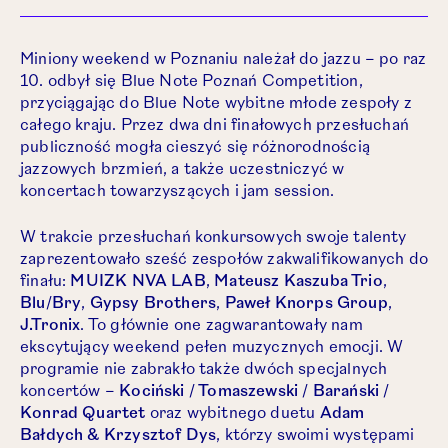
Miniony weekend w Poznaniu należał do jazzu – po raz
10. odbył się Blue Note Poznań Competition,
przyciągając do Blue Note wybitne młode zespoły z
całego kraju. Przez dwa dni finałowych przesłuchań
publiczność mogła cieszyć się różnorodnością
jazzowych brzmień, a także uczestniczyć w
koncertach towarzyszących i jam session.
W trakcie przesłuchań konkursowych swoje talenty
zaprezentowało sześć zespołów zakwalifikowanych do
finału:
MUIZK NVA LAB
,
Mateusz Kaszuba Trio
,
Blu/Bry
,
Gypsy Brothers
,
Paweł Knorps Group
,
J.Tronix
. To głównie one zagwarantowały nam
ekscytujący weekend pełen muzycznych emocji. W
programie nie zabrakło także dwóch specjalnych
koncertów –
Kociński / Tomaszewski / Barański /
Konrad Quartet
oraz wybitnego duetu
Adam
Bałdych & Krzysztof Dys
, którzy swoimi występami