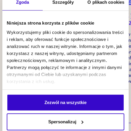
Zgoda
Szczegóły
O plikach cookies
Czwarta edycja Blue
Przewodnik 
Summer Jazz Festival!
Summer Jazz
Niniejsza strona korzysta z plików cookie
Wykorzystujemy pliki cookie do spersonalizowania treści
17–18 lipca 2027 po raz
Przygotowaliśm
i reklam, aby oferować funkcje społecznościowe i
kolejny spotkamy się w Parku
krótki przewodn
analizować ruch w naszej witrynie. Informacje o tym, jak
Starego Browaru, by przez
Summer Jazz Fes
dwa letnie wieczory wspólnie
którym zebraliś
korzystasz z naszej witryny, udostępniamy partnerom
słuchać muzyki pod gołym
najważniejsze in
społecznościowym, reklamowym i analitycznym.
niebem. Blue Summer Jazz
Znajdziecie w n
Partnerzy mogą połączyć te informacje z innymi danymi
Festival powraca z
praktyczne wska
otrzymanymi od Ciebie lub uzyskanymi podczas
koncertami artystów z Polski i
wszystko, co wa
korzystania z ich usług.
całego świata, łącząc jazz z
przed festiwal
soulem, funkiem, muzyką
weekendem.
improwizowaną i
współczesnymi brzmieniami.
Zezwól na wszystkie
19.07.2026
14.07.2026
Spersonalizuj